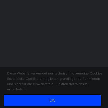
Diese Website verwendet nur technisch notwendige Cookies.
Copyright 1945 - 2025 | Schwabacher Marionettenbühne |
Essenzielle Cookies ermöglichen grundlegende Funktionen
Datenschutzerklärung
|
Impressum
| Powered by
mb-
und sind für die einwandfreie Funktion der Website
services.rocks
erforderlich.
OK
Facebook