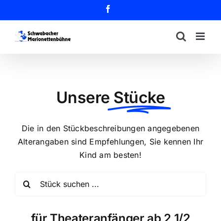
Zum
Facebook
Inhalt
springen
Unsere
Stücke
Die in den Stückbeschreibungen angegebenen
Alterangaben sind Empfehlungen, Sie kennen Ihr
Kind am besten!
Suche
nach:
für Theateranfänger ab 2 1/2